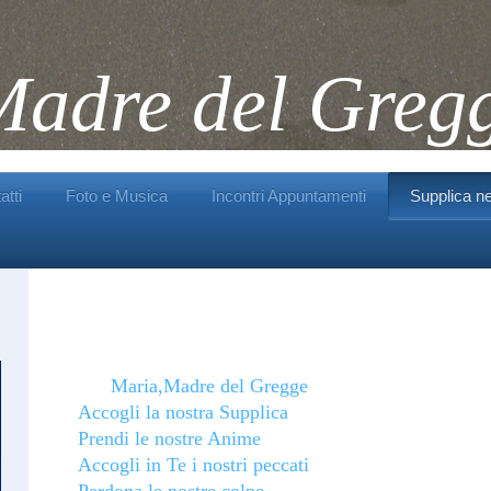
adre del Greg
atti
Foto e Musica
Incontri Appuntamenti
Supplica n
Maria,
Madre del Gregge
Accogli la nostra Supplica
Prendi le nostre Anime
Accogli in Te i nostri peccati
Perdona le nostre colpe