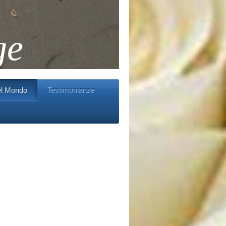
ge
el Mondo
Testimonianze