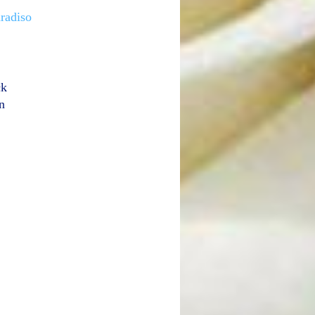
aradiso
ck
n