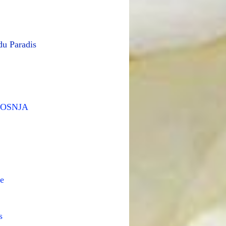
du Paradis
ROSNJA
he
es