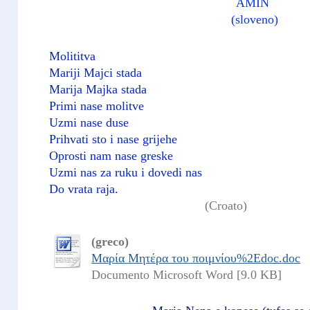
AMIN
(sloveno)
Molititva
Mariji Majci stada
Marija Majka stada
Primi nase molitve
Uzmi nase duse
Prihvati sto i nase grijehe
Oprosti nam nase greske
Uzmi nas za ruku i dovedi nas
Do vrata raja.
(Croato)
(greco)
Μαρία Μητέρα του ποιμνίου%2Edoc.doc
Documento Microsoft Word [9.0 KB]