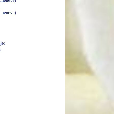
 dheneve)
 dheneve)
jto
s